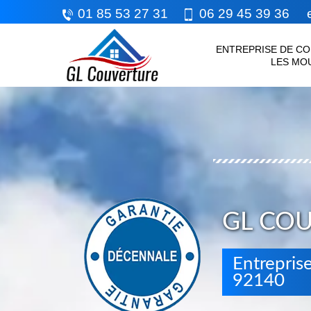
01 85 53 27 31
06 29 45 39 36
e
ENTREPRISE DE CO
LES MO
GL CO
Entrepris
92140