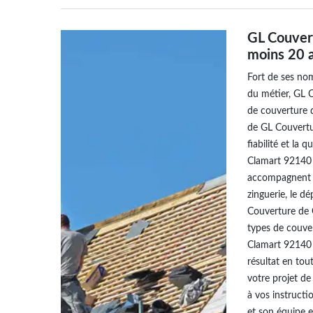
GL Couver
moins 20 
Fort de ses no
du métier, GL 
de couverture de
de GL Couvertur
fiabilité et la 
Clamart 92140 e
accompagnent da
zinguerie, le d
Couverture de G
types de couver
Clamart 92140 
résultat en tout
votre projet de
à vos instructi
et son équipe e