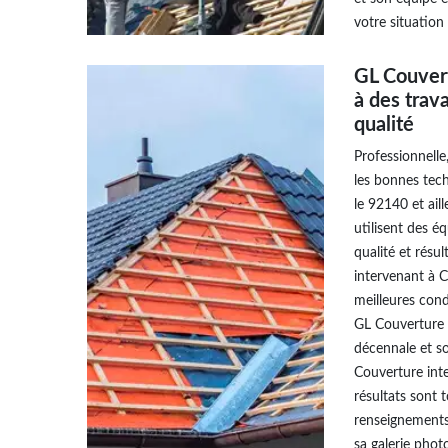
votre situation 
GL Couvert
à des trav
qualité
Professionnelle
les bonnes tech
le 92140 et ail
utilisent des 
qualité et résu
intervenant à C
meilleures cond
GL Couverture 
décennale et so
Couverture inte
résultats sont 
renseignements,
sa galerie photo