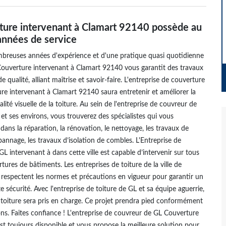
ture intervenant à Clamart 92140 possède au
années de service
mbreuses années d'expérience et d'une pratique quasi quotidienne
Couverture intervenant à Clamart 92140 vous garantit des travaux
 qualité, alliant maîtrise et savoir-faire. L'entreprise de couverture
e intervenant à Clamart 92140 saura entretenir et améliorer la
qualité visuelle de la toiture. Au sein de l'entreprise de couvreur de
t ses environs, vous trouverez des spécialistes qui vous
ns la réparation, la rénovation, le nettoyage, les travaux de
épannage, les travaux d’isolation de combles. L'Entreprise de
L intervenant à dans cette ville est capable d’intervenir sur tous
tures de bâtiments. Les entreprises de toiture de la ville de
respectent les normes et précautions en vigueur pour garantir un
e sécurité. Avec l'entreprise de toiture de GL et sa équipe aguerrie,
 toiture sera pris en charge. Ce projet prendra pied conformément
ons. Faites confiance ! L'entreprise de couvreur de GL Couverture
st toujours disponible et vous propose la meilleure solution pour